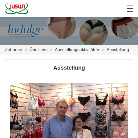
中文
Deutsch
English
Español
F
Zuhause
>
Über uns
>
Ausstellungsaktivitäten
>
Ausstellung
ZUHAUSE
Ausstellung
PRODUKTE
NACHRICHTEN
DER FALL
FABRIK
KONTAKTIERE UNS