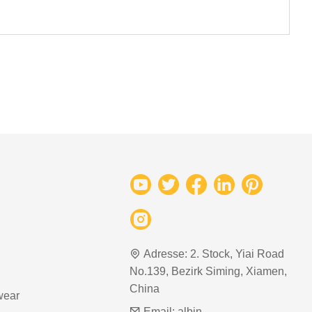
Adresse:
2. Stock, Yiai Road
No.139, Bezirk Siming, Xiamen,
China
wear
Email:
albin-