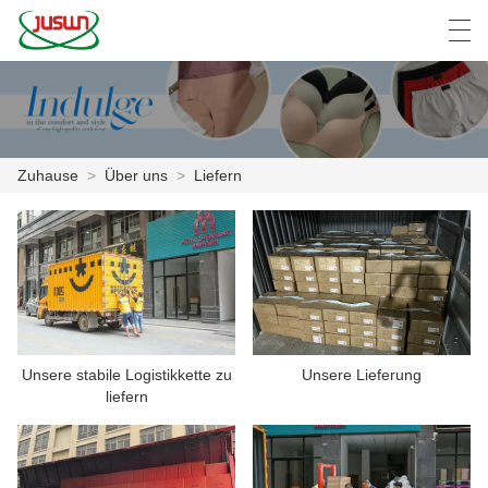
中文
Deutsch
English
Español
F
Zuhause
>
Über uns
>
Liefern
ZUHAUSE
PRODUKTE
NACHRICHTEN
DER FALL
Unsere stabile Logistikkette zu
Unsere Lieferung
liefern
FABRIK
KONTAKTIERE UNS