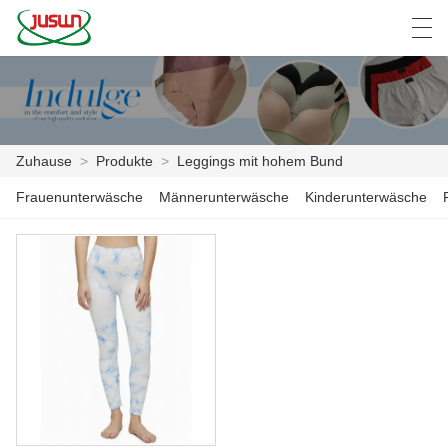
中文
Deutsch
English
Español
F
Zuhause
>
Produkte
>
Leggings mit hohem Bund
ZUHAUSE
Frauenunterwäsche
Männerunterwäsche
Kinderunterwäsche
PRODUKTE
NACHRICHTEN
DER FALL
FABRIK
KONTAKTIERE UNS