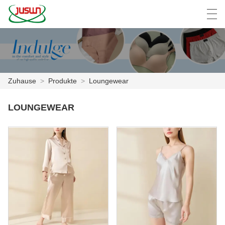
中文
Deutsch
English
Español
F
Zuhause
>
Produkte
>
Loungewear
ZUHAUSE
LOUNGEWEAR
PRODUKTE
NACHRICHTEN
DER FALL
FABRIK
KONTAKTIERE UNS