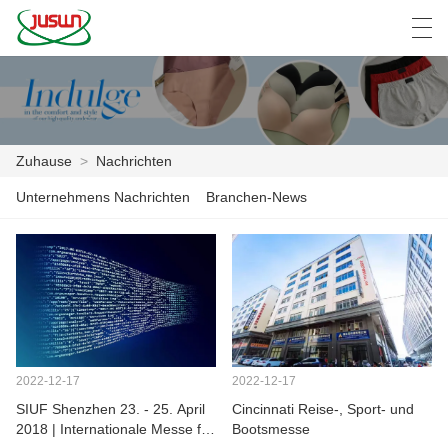
中文
Deutsch
English
Español
F
Zuhause
>
Nachrichten
ZUHAUSE
Unternehmens Nachrichten
Branchen-News
PRODUKTE
NACHRICHTEN
DER FALL
FABRIK
2022-12-17
2022-12-17
SIUF Shenzhen 23. - 25. April
Cincinnati Reise-, Sport- und
KONTAKTIERE UNS
2018 | Internationale Messe für
Bootsmesse