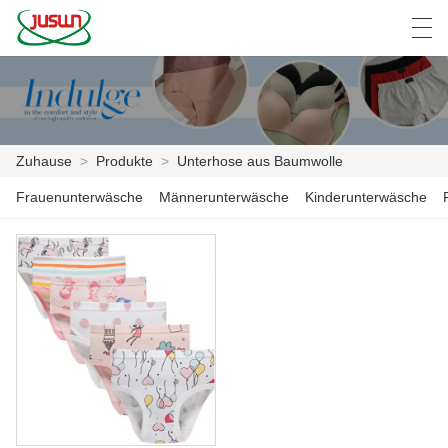
中文
Deutsch
English
Español
F
Zuhause
>
Produkte
>
Unterhose aus Baumwolle
ZUHAUSE
Frauenunterwäsche
Männerunterwäsche
Kinderunterwäsche
PRODUKTE
NACHRICHTEN
DER FALL
FABRIK
KONTAKTIERE UNS