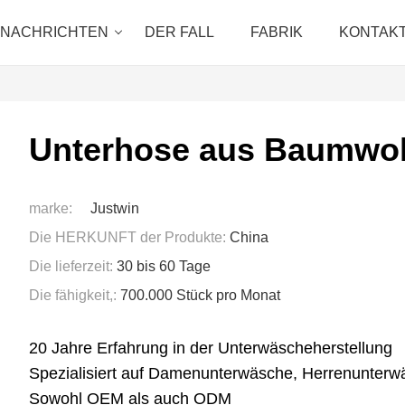
NACHRICHTEN
DER FALL
FABRIK
KONTAKT
Unterhose aus Baumwol
marke:
Justwin
Die HERKUNFT der Produkte:
China
Die lieferzeit:
30 bis 60 Tage
Die fähigkeit,:
700.000 Stück pro Monat
20 Jahre Erfahrung in der Unterwäscheherstellung
Spezialisiert auf Damenunterwäsche, Herrenunter
Sowohl OEM als auch ODM