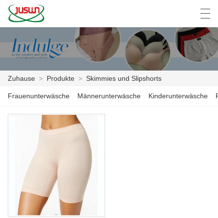
中文
Deutsch
English
Español
F
Zuhause
>
Produkte
>
Skimmies und Slipshorts
ZUHAUSE
Frauenunterwäsche
Männerunterwäsche
Kinderunterwäsche
PRODUKTE
NACHRICHTEN
DER FALL
FABRIK
KONTAKTIERE UNS