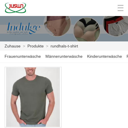
中文
Deutsch
English
Español
F
Zuhause
>
Produkte
>
rundhals-t-shirt
ZUHAUSE
Frauenunterwäsche
Männerunterwäsche
Kinderunterwäsche
PRODUKTE
NACHRICHTEN
DER FALL
FABRIK
KONTAKTIERE UNS