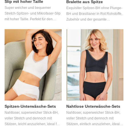
Slip mit hoher Taille
Bralette aus Spitze
Super weicher und bequemer
Exquisiter Spitzen-BH ohne Plunge-
Stretch-Spitzen- und Mikrofaser-Slip
BH und Brasilianer in Rot Rohstoffe,
mit hoher Taille. Perfekt für den
Zubehör und der gesamte
ganzen Tag, Alltagskleidung. -
Produktionsprozess entsprechen
Bequem und langlebig -Hübsche
dem Niveau und den Anforderungen
Spitzentaille -Weiche Mikrofaser -
des Öko-Tex-Standards 100 Wir
Atmungsaktives Zwickelfutter
liefern Mode und Schönheit durch
Menschlichkeit und gesundes
Design Unsere Fabrik hält die strikte
Einhaltung von BSCI und Sedex ein
Spitzen-Unterwäsche-Sets
Nahtlose Unterwäsche-Sets
Nahtloser, superweicher Strick-BH,
Nahtloser, superweicher Strick-BH,
voller Stretch und dennoch mit
voller Stretch und dennoch mit
Stützen, leicht anzuziehen, ideal für
Stützen, einfach anzuziehen, ideal