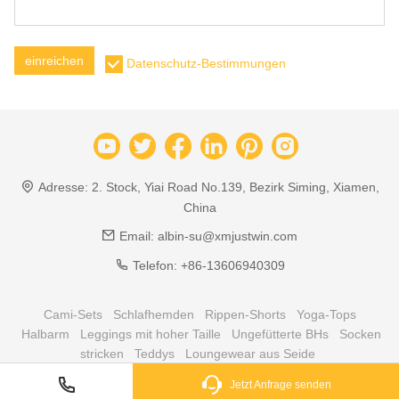
einreichen
Datenschutz-Bestimmungen
Adresse:
2. Stock, Yiai Road No.139, Bezirk Siming, Xiamen,
China
Email:
albin-su@xmjustwin.com
Telefon:
+86-13606940309
Cami-Sets
Schlafhemden
Rippen-Shorts
Yoga-Tops
Halbarm
Leggings mit hoher Taille
Ungefütterte BHs
Socken
stricken
Teddys
Loungewear aus Seide
Jetzt Anfrage senden