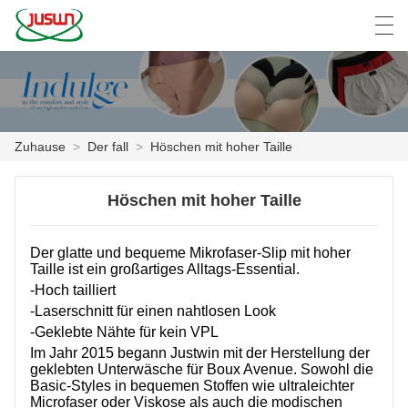
中文
Deutsch
English
Español
F
Zuhause
>
Der fall
>
Höschen mit hoher Taille
ZUHAUSE
Höschen mit hoher Taille
PRODUKTE
Der glatte und bequeme Mikrofaser-Slip mit hoher
NACHRICHTEN
Taille ist ein großartiges Alltags-Essential.
-Hoch tailliert
DER FALL
-Laserschnitt für einen nahtlosen Look
-Geklebte Nähte für kein VPL
FABRIK
Im Jahr 2015 begann Justwin mit der Herstellung der
geklebten Unterwäsche für Boux Avenue. Sowohl die
KONTAKTIERE UNS
Basic-Styles in bequemen Stoffen wie ultraleichter
Microfaser oder Viskose als auch die modischen