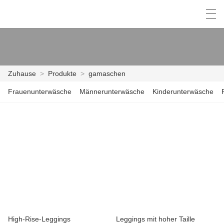
中文
Deutsch
English
Español
F
Zuhause
>
Produkte
>
gamaschen
Frauenunterwäsche
Männerunterwäsche
Kinderunterwäsche
ZUHAUSE
PRODUKTE
NACHRICHTEN
DER FALL
FABRIK
KONTAKTIERE UNS
High-Rise-Leggings
Leggings mit hoher Taille