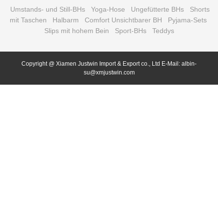
Umstands- und Still-BHs
Yoga-Hose
Ungefütterte BHs
Shorts
mit Taschen
Halbarm
Comfort Unsichtbarer BH
Pyjama-Sets
Slips mit hohem Bein
Sport-BHs
Teddys
Copyright @ Xiamen Justwin Import & Export co., Ltd E-Mail: albin-
su@xmjustwin.com