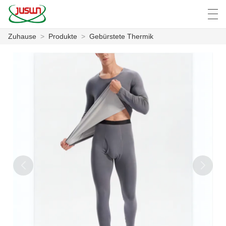
Zuhause
>
Produkte
>
Gebürstete Thermik
中文
Deutsch
English
Español
F
ZUHAUSE
PRODUKTE
NACHRICHTEN
DER FALL
FABRIK
KONTAKTIERE UNS