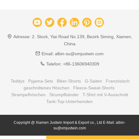
Adresse:
2. Stock, Yiai Road No.139, Bezirk Siming, Xiamen,
China
Email:
albin-su@xmjustwin.com
Telefon:
+86-13606940309
Teddys
Pyjama-Sets
Biker-Shorts
G-Saiten
Französisch
geschnittenes Höschen
Fleece-Sweat-Shorts
Strampelhöschen
Strumpfbänder
T-Shirt mit V-Ausschnitt
Tank-Top-Unterhemden
Copyright @ Xiamen Justwin Import & Export co., Ltd E-Mail: albin-
su@xmjustwin.com