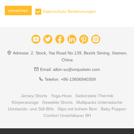
einreichen
Datenschutz-Bestimmungen
Adresse:
2. Stock, Yiai Road No.139, Bezirk Siming, Xiamen,
China
Email:
albin-su@xmjustwin.com
Telefon:
+86-13606940309
Jersey-Shorts
Yoga-Hose
Gebürstete Thermik
Körperanzüge
Gewebte Shorts
Multipacks Unterwäsche
Umstands- und Still-BHs
Slips mit hohem Bein
Baby Puppen
Comfort Unsichtbarer BH