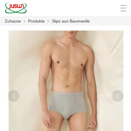
Zuhause
>
Produkte
>
Slips aus Baumwolle
中文
Deutsch
English
Español
F
ZUHAUSE
PRODUKTE
NACHRICHTEN
DER FALL
FABRIK
KONTAKTIERE UNS