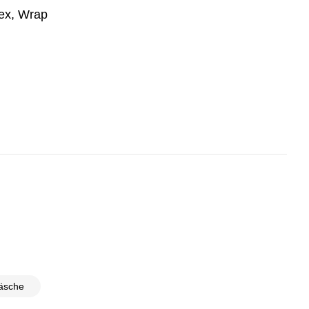
Tex, Wrap
äsche