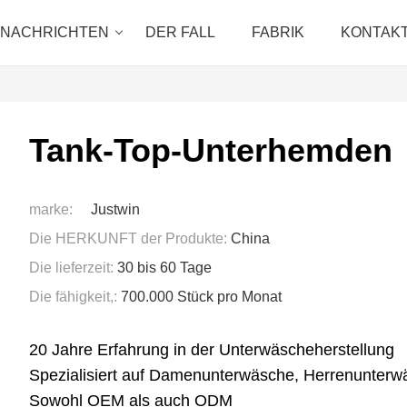
NACHRICHTEN
DER FALL
FABRIK
KONTAKT
Tank-Top-Unterhemden
marke:
Justwin
Die HERKUNFT der Produkte:
China
Die lieferzeit:
30 bis 60 Tage
Die fähigkeit,:
700.000 Stück pro Monat
20 Jahre Erfahrung in der Unterwäscheherstellung
Spezialisiert auf Damenunterwäsche, Herrenunter
Sowohl OEM als auch ODM