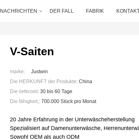
NACHRICHTEN
DER FALL
FABRIK
KONTAKT
V-Saiten
marke:
Justwin
Die HERKUNFT der Produkte:
China
Die lieferzeit:
30 bis 60 Tage
Die fähigkeit,:
700.000 Stück pro Monat
20 Jahre Erfahrung in der Unterwäscheherstellung
Spezialisiert auf Damenunterwäsche, Herrenunter
Sowohl OEM als auch ODM