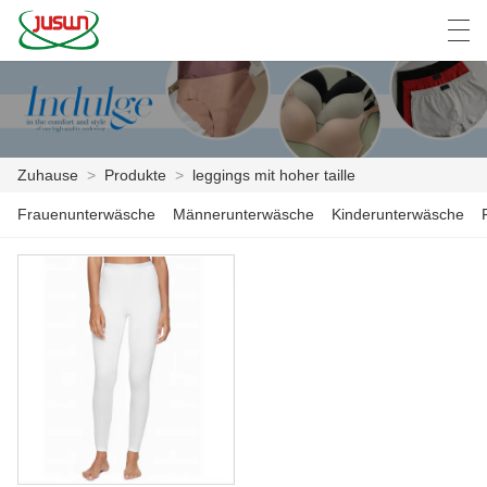
中文
Deutsch
English
Español
F
Zuhause
>
Produkte
>
leggings mit hoher taille
ZUHAUSE
Frauenunterwäsche
Männerunterwäsche
Kinderunterwäsche
PRODUKTE
NACHRICHTEN
DER FALL
FABRIK
KONTAKTIERE UNS