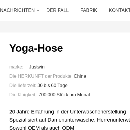
NACHRICHTEN
DER FALL
FABRIK
KONTAKT
Yoga-Hose
marke:
Justwin
Die HERKUNFT der Produkte:
China
Die lieferzeit:
30 bis 60 Tage
Die fähigkeit,:
700.000 Stück pro Monat
20 Jahre Erfahrung in der Unterwäscheherstellung
Spezialisiert auf Damenunterwäsche, Herrenunter
Sowohl OEM als auch ODM