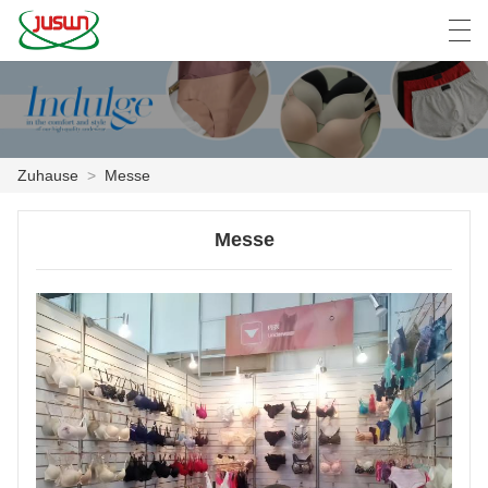
中文
Deutsch
English
Español
F
Zuhause
>
Messe
ZUHAUSE
Messe
PRODUKTE
NACHRICHTEN
DER FALL
FABRIK
KONTAKTIERE UNS